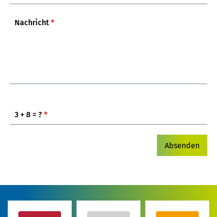
Nachricht
*
3 + 8 = ?
*
Absenden