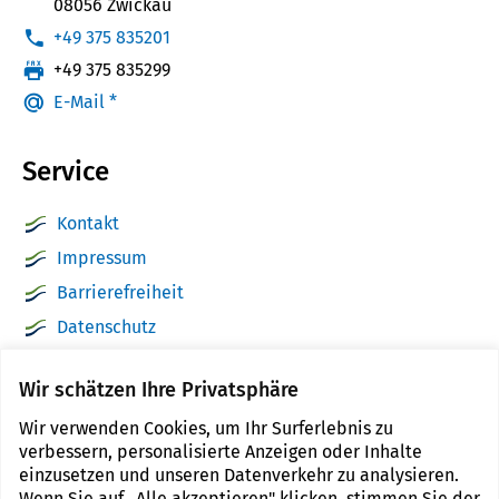
08056 Zwickau
:
+49 375 835201
:
+49 375 835299
E-Mail *
Service
Kontakt
Impressum
Barrierefreiheit
Datenschutz
Sitemap
Wir schätzen Ihre Privatsphäre
zwickau.de
Wir verwenden Cookies, um Ihr Surferlebnis zu
Cookie Einstellungen
verbessern, personalisierte Anzeigen oder Inhalte
einzusetzen und unseren Datenverkehr zu analysieren.
Wenn Sie auf „Alle akzeptieren" klicken, stimmen Sie der