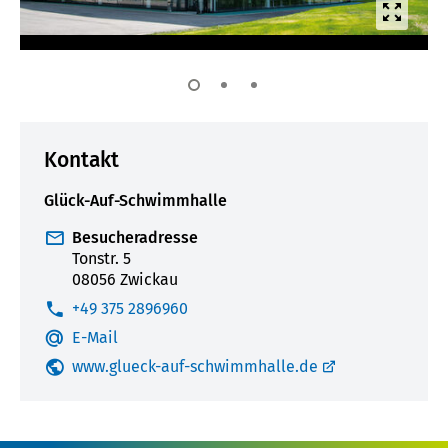
Gale
im
Voll
anz
Kontakt
Glück-Auf-Schwimmhalle
Besucheradresse
Tonstr. 5
08056 Zwickau
Telefonnummer:
+49 375 2896960
E-Mail
www.glueck-auf-schwimmhalle.de