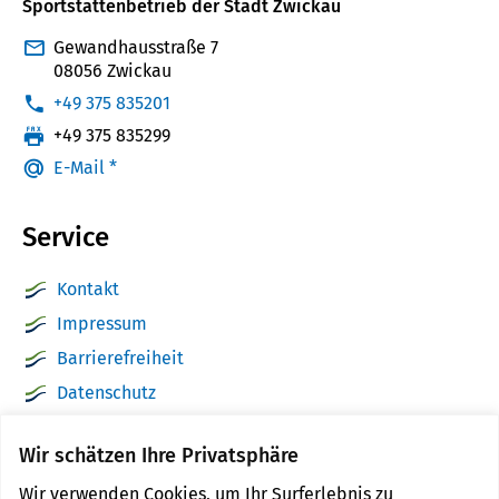
Sportstättenbetrieb der Stadt Zwickau
Gewandhausstraße 7
08056 Zwickau
:
+49 375 835201
:
+49 375 835299
E-Mail *
Service
Kontakt
Impressum
Barrierefreiheit
Datenschutz
Sitemap
Wir schätzen Ihre Privatsphäre
zwickau.de
Wir verwenden Cookies, um Ihr Surferlebnis zu
Cookie Einstellungen