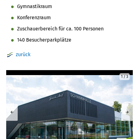
Gymnastikraum
Konferenzraum
Zuschauerbereich für ca. 100 Personen
140 Besucherparkplätze
zurück
zeigt
1 / 3
Bild
1
von
3