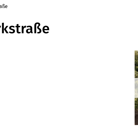
raße
rkstraße