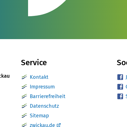
Service
So
ckau
Kontakt
Impressum
Barrierefreiheit
Datenschutz
Sitemap
zwickau.de